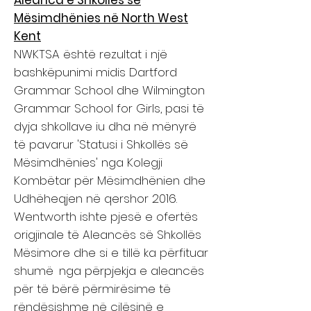
Aleanca e Shkollës së
Mësimdhënies në North West
Kent
NWKTSA është rezultat i një
bashkëpunimi midis Dartford
Grammar School dhe Wilmington
Grammar School for Girls, pasi të
dyja shkollave iu dha në mënyrë
të pavarur 'Statusi i Shkollës së
Mësimdhënies' nga Kolegji
Kombëtar për Mësimdhënien dhe
Udhëheqjen në qershor 2016.
Wentworth ishte pjesë e ofertës
origjinale të Aleancës së Shkollës
Mësimore dhe si e tillë ka përfituar
shumë
nga përpjekja e aleancës
për të bërë përmirësime të
rëndësishme në cilësinë e