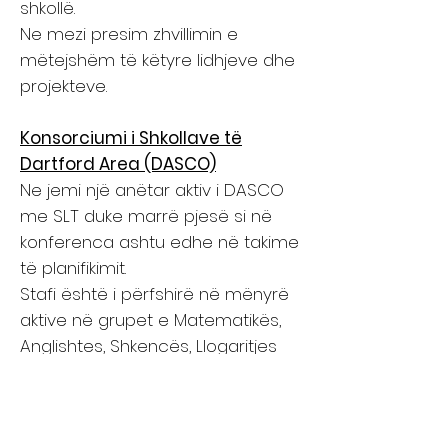
shkollë.
Ne mezi presim zhvillimin e
mëtejshëm të këtyre lidhjeve dhe
projekteve.
Konsorciumi i Shkollave të
Dartford Area (DASCO)
Ne jemi një anëtar aktiv i DASCO
me SLT duke marrë pjesë si në
konferenca ashtu edhe në takime
të planifikimit.
Stafi është i përfshirë në mënyrë
aktive në grupet e Matematikës,
Anglishtes, Shkencës, Llogaritjes
dhe Muzikës. Përmes kësaj është
krijuar një politikë e gjerë e
llogaritjes së matematikës në