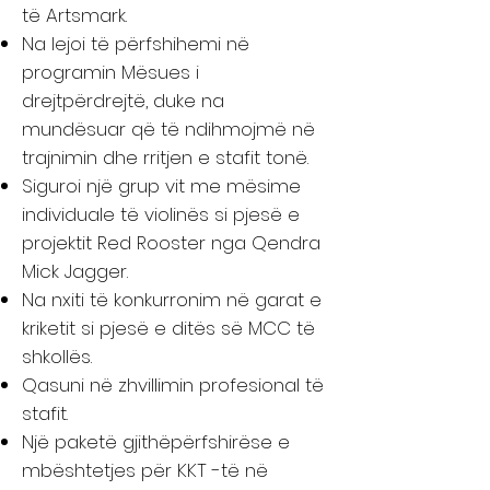
të Artsmark.
Na lejoi të përfshihemi në
programin Mësues i
drejtpërdrejtë, duke na
mundësuar që të ndihmojmë në
trajnimin dhe rritjen e stafit tonë.
Siguroi një grup vit me mësime
individuale të violinës si pjesë e
projektit Red Rooster nga Qendra
Mick Jagger.
Na nxiti të konkurronim në garat e
kriketit si pjesë e ditës së MCC të
shkollës.
Qasuni në zhvillimin profesional të
stafit.
Një paketë gjithëpërfshirëse e
mbështetjes për KKT -të në