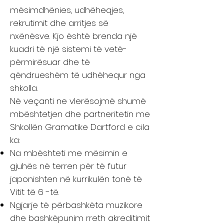
mësimdhënies, udhëheqjes,
rekrutimit dhe arritjes së
nxënësve. Kjo është brenda një
kuadri të një sistemi të vetë-
përmirësuar dhe të
qëndrueshëm të udhëhequr nga
shkolla.
Në veçanti ne vlerësojmë shumë
mbështetjen dhe partneritetin me
Shkollën Gramatike Dartford e cila
ka:
Na mbështeti me mësimin e
gjuhës në terren për të futur
japonishten në kurrikulën tonë të
Vitit të 6 -të.
Ngjarje të përbashkëta muzikore
dhe bashkëpunim rreth akreditimit